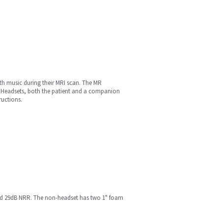
th music during their MRI scan. The MR
ve Headsets, both the patient and a companion
ructions.
uired 29dB NRR. The non-headset has two 1" foam