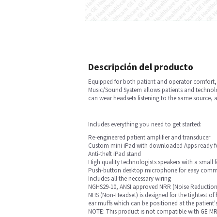
Descripción del producto
Equipped for both patient and operator comfort,
Music/Sound System allows patients and technolog
can wear headsets listening to the same source, a
Includes everything you need to get started:
Re-engineered patient amplifier and transducer
Custom mini iPad with downloaded Apps ready f
Anti-theft iPad stand
High quality technologists speakers with a small f
Push-button desktop microphone for easy commu
Includes all the necessary wiring
NGHS29-10, ANSI approved NRR (Noise Reduction R
NHS (Non-Headset) is designed for the tightest of
ear muffs which can be positioned at the patient's
NOTE: This product is not compatible with GE MRI