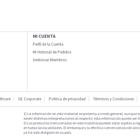
MI CUENTA
Perfil de la Cuenta
Mi Historial de Pedidos
Gestionar Miembros
thcare
GE Corporate
Politica de privacidad
Términos y Condiciones
1) La información en este material se presenta a modo general, aunque s
existir distintas interpretaciones al respecto; esta información puede ser d
2) Los productos mencionados en este material pueden estar sujetos a reg
en todas las localidades. El embarque y la efectiva comercialización única
ya ha sido otorgado en su país.