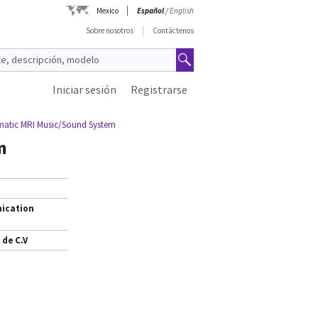
Mexico
Español
/
English
Sobre nosotros
Contáctenos
Iniciar sesión
Registrarse
atic MRI Music/Sound System
m
ication
 de C.V