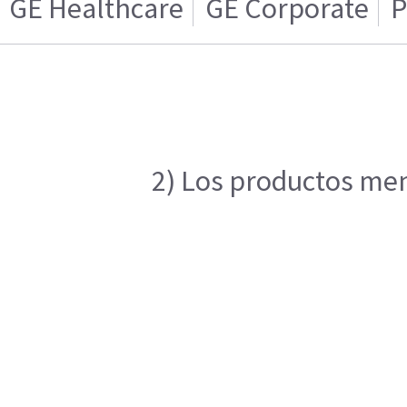
GE Healthcare
GE Corporate
P
2) Los productos menc