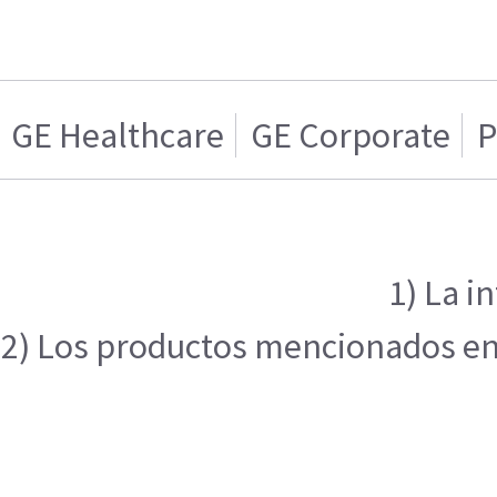
GE Healthcare
GE Corporate
P
1) La i
2) Los productos mencionados en e