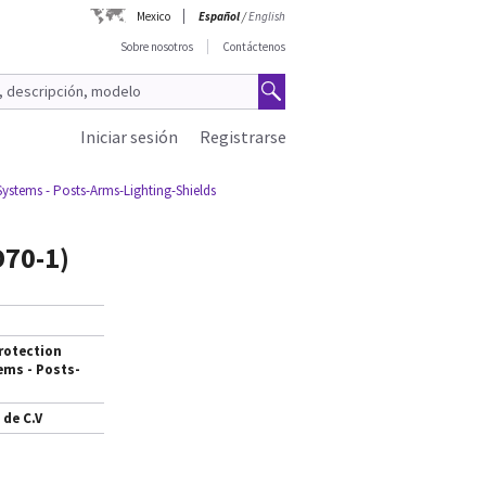
Mexico
Español
/
English
Sobre nosotros
Contáctenos
Iniciar sesión
Registrarse
Systems - Posts-Arms-Lighting-Shields
D70-1)
rotection
ems - Posts-
 de C.V