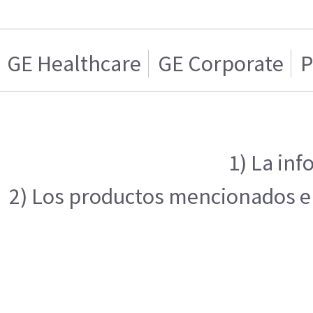
GE Healthcare
GE Corporate
P
1) La inf
2) Los productos mencionados en 