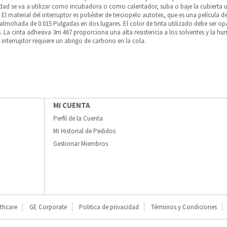
ad se va a utilizar como incubadora o como calentador, suba o baje la cubierta u
material del interruptor es poliéster de terciopelo autotex, que es una película de po
a almohada de 0.015 Pulgadas en dos lugares. El color de tinta utilizado debe ser opa
s. La cinta adhesiva 3m 467 proporciona una alta resistencia a los solventes y la h
l interruptor requiere un abrigo de carbono en la cola.
MI CUENTA
Perfil de la Cuenta
Mi Historial de Pedidos
Gestionar Miembros
thcare
GE Corporate
Politica de privacidad
Términos y Condiciones