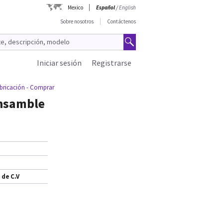
Mexico
Español
/
English
Sobre nosotros
Contáctenos
Iniciar sesión
Registrarse
ricación - Comprar
nsamble
 de C.V