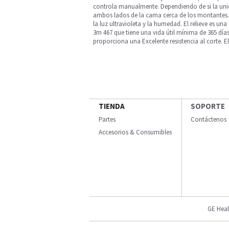
controla manualmente. Dependiendo de si la unid
ambos lados de la cama cerca de los montantes. El 
la luz ultravioleta y la humedad. El relieve es un
3m 467 que tiene una vida útil mínima de 365 día
proporciona una Excelente resistencia al corte. E
TIENDA
SOPORTE
Partes
Contáctenos
Accesorios & Consumibles
GE Heal