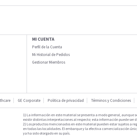
MI CUENTA
Perfil de la Cuenta
Mi Historial de Pedidos
Gestionar Miembros
thcare
GE Corporate
Politica de privacidad
Términos y Condiciones
1) La información en este material se presenta a modo general, aunque s
existir distintas interpretaciones al respecto; esta información puede ser d
2) Los productos mencionados en este material pueden estar sujetos a reg
en todas las localidades. El embarque y la efectiva comercialización única
ya ha sido otorgado en su país.