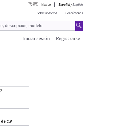
Mexico
Español
/
English
Sobre nosotros
Contáctenos
Iniciar sesión
Registrarse
2-
 de C.V