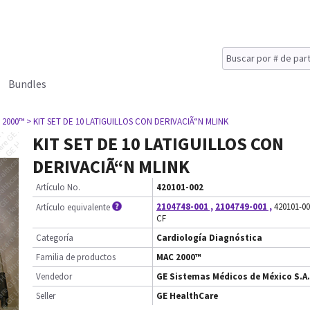
Bundles
 2000™
> KIT SET DE 10 LATIGUILLOS CON DERIVACIÃ“N MLINK
KIT SET DE 10 LATIGUILLOS CON
DERIVACIÃ“N MLINK
Artículo No.
420101-002
2104748-001
,
2104749-001
,
420101-00
Artículo equivalente
CF
Categoría
Cardiología Diagnóstica
Familia de productos
MAC 2000™
Vendedor
GE Sistemas Médicos de México S.A.
Seller
GE HealthCare