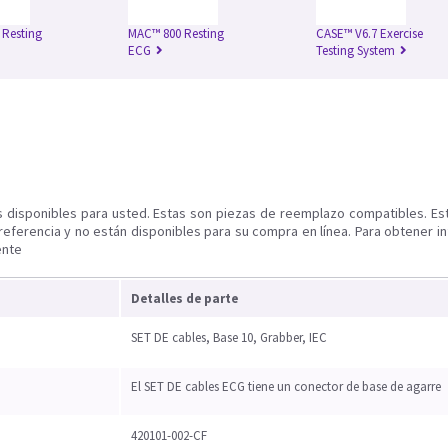
Resting
MAC™ 800 Resting
CASE™ V6.7 Exercise
ECG
Testing System
s disponibles para usted. Estas son piezas de reemplazo compatibles. Es
referencia y no están disponibles para su compra en línea. Para obtener i
ente
Detalles de parte
SET DE cables, Base 10, Grabber, IEC
El SET DE cables ECG tiene un conector de base de agarre
420101-002-CF