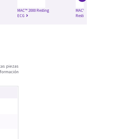
MAC™ 2000 Resting
MAC™ 3500 V10
ECG
Resting ECG
tas piezas
nformación