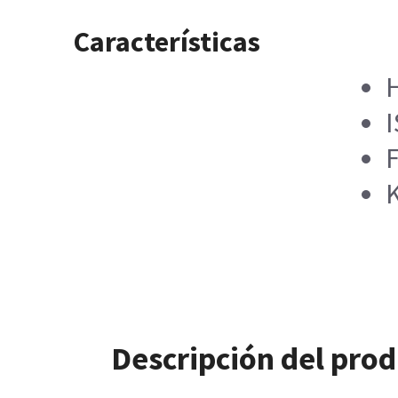
Características
H
I
F
K
Descripción del pro