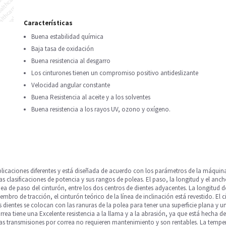
Características
Buena estabilidad química
Baja tasa de oxidación
Buena resistencia al desgarro
Los cinturones tienen un compromiso positivo antideslizante
Velocidad angular constante
Buena Resistencia al aceite y a los solventes
Buena resistencia a los rayos UV, ozono y oxígeno.
plicaciones diferentes y está diseñada de acuerdo con los parámetros de la máquina
 las clasificaciones de potencia y sus rangos de poleas. El paso, la longitud y el anc
ínea de paso del cinturón, entre los dos centros de dientes adyacentes. La longitud d
embro de tracción, el cinturón teórico de la línea de inclinación está revestido. El c
dientes se colocan con las ranuras de la polea para tener una superficie plana y un
rea tiene una Excelente resistencia a la llama y a la abrasión, ya que está hecha d
as transmisiones por correa no requieren mantenimiento y son rentables. La tempera