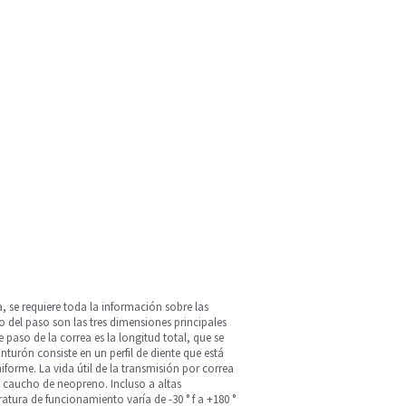
, se requiere toda la información sobre las
ho del paso son las tres dimensiones principales
e paso de la correa es la longitud total, que se
inturón consiste en un perfil de diente que está
iforme. La vida útil de la transmisión por correa
e caucho de neopreno. Incluso a altas
tura de funcionamiento varía de -30 ° f a +180 °