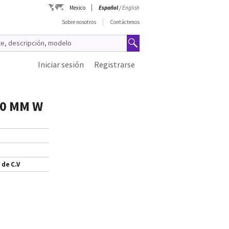
Mexico
Español
/
English
Sobre nosotros
Contáctenos
Iniciar sesión
Registrarse
20 MM W
 de C.V