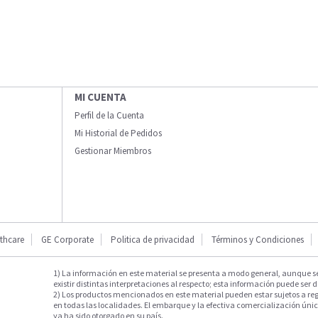
MI CUENTA
Perfil de la Cuenta
Mi Historial de Pedidos
Gestionar Miembros
thcare
GE Corporate
Politica de privacidad
Términos y Condiciones
1) La información en este material se presenta a modo general, aunque s
existir distintas interpretaciones al respecto; esta información puede ser d
2) Los productos mencionados en este material pueden estar sujetos a reg
en todas las localidades. El embarque y la efectiva comercialización única
ya ha sido otorgado en su país.