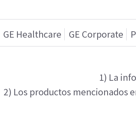
GE Healthcare
GE Corporate
P
1) La inf
2) Los productos mencionados en 