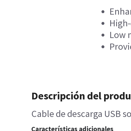
Enhan
High-
Low 
Provi
Descripción del prod
Cable de descarga USB s
Características adicionales