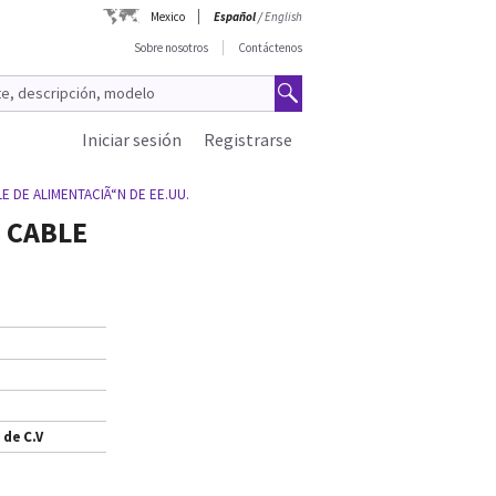
Mexico
Español
/
English
Sobre nosotros
Contáctenos
Iniciar sesión
Registrarse
E DE ALIMENTACIÃ“N DE EE.UU.
N CABLE
 de C.V