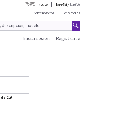
Mexico
Español
/
English
Sobre nosotros
Contáctenos
Iniciar sesión
Registrarse
 de C.V