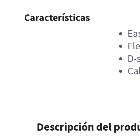
Características
Ea
Fle
D-
Ca
Descripción del prod