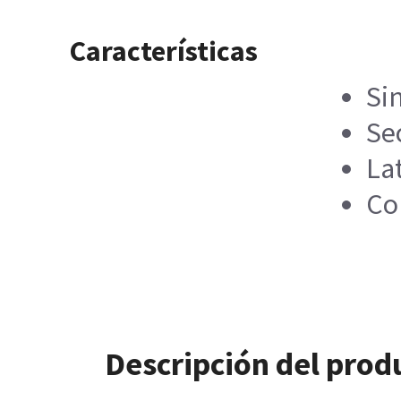
Características
Si
Sec
La
Co
Descripción del prod