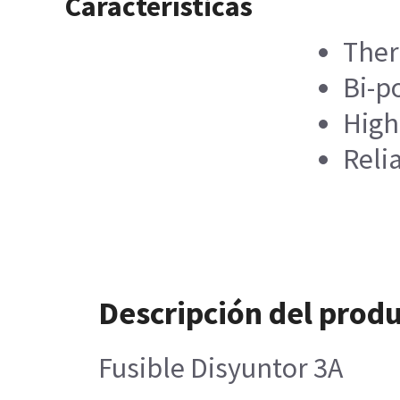
Características
Ther
Bi-p
High
Reli
Descripción del prod
Fusible Disyuntor 3A