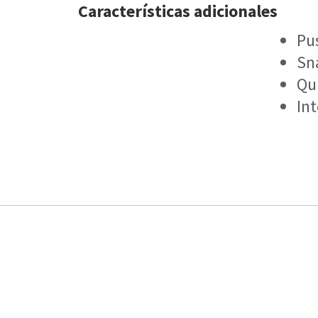
Características adicionales
Pu
Sn
Qu
In